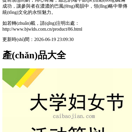
成功，讓參與者在濃濃的巴風(fēng)蜀韻中，領(lǐng)略中華傳
統(tǒng)文化的永恒魅力。
如若轉(zhuǎn)載，請(qǐng)注明出處：
http://www.bjwlds.com.cn/product/86.html
更新時(shí)間：2026-06-19 23:09:30
產(chǎn)品大全