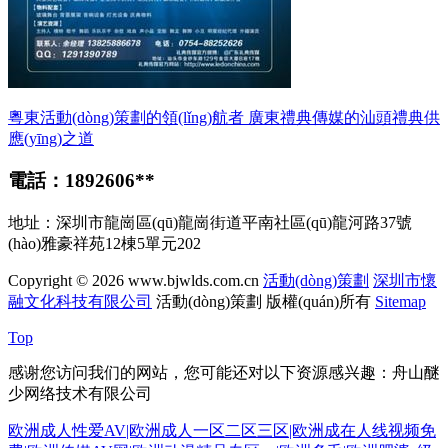
粵東活動(dòng)策劃的領(lǐng)航者 廣東禮典傳媒的汕頭禮典供
應(yīng)之道
電話：1892606**
地址：深圳市龍崗區(qū)龍崗街道平南社區(qū)龍河路37號
(hào)雅豪祥苑12棟5單元202
Copyright © 2026
www.bjwlds.com.cn
活動(dòng)策劃
深圳市懷
融文化科技有限公司
活動(dòng)策劃
版權(quán)所有
Sitemap
Top
感谢您访问我们的网站，您可能还对以下资源感兴趣：舟山醚
少网络技术有限公司
欧洲成人性爱AV|欧洲成人一区二区三区|欧洲成在人线视频免