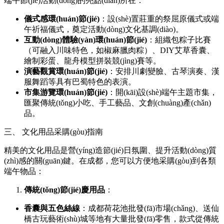
端午節(jié)活動(dòng)的亮點(diǎn)所在：
儀式感環(huán)節(jié)
：設(shè)置莊重的祭屈原儀式或端
午祈福儀式，奠定活動(dòng)文化基調(diào)。
互動(dòng)體驗(yàn)環(huán)節(jié)
：組織包粽子比賽
（可融入川味特色，如椒麻臘肉粽）、DIY艾草香囊、
繪制彩蛋、龍舟模型拼裝競(jìng)賽等。
演藝觀賞環(huán)節(jié)
：安排川劇變臉、古琴演奏、漢
服舞蹈等具有巴蜀特色的表演。
市集游覽環(huán)節(jié)
：開(kāi)設(shè)端午主題市集，
匯聚傳統(tǒng)小吃、手工藝品、文創(chuàng)產(chǎn)
品。
三、 文化用品采購(gòu)指南
精美的文化用品是營(yíng)造節(jié)日氛圍、提升活動(dòng)質
(zhì)感的關(guān)鍵。在成都，您可以方便地采購(gòu)到各類
端午物品：
傳統(tǒng)節(jié)慶用品
：
香囊與五色絲線
：成都荷花池批發(fā)市場(chǎng)、送仙
橋古玩藝術(shù)城等地有大量批發(fā)零售，款式從傳統