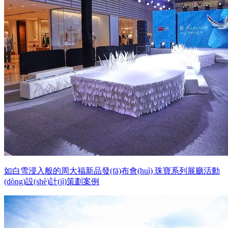
如白雪浸入般的周大福新品發(fā)布會(huì) 珠寶系列展廳活動
(dòng)設(shè)計(jì)策劃案例