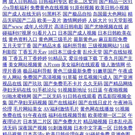
网
成人日韩精品
日韩福利专区
欧美二区女同
国产精品一区91
小x导航福利
免费黄色在线视频
91原创视频
欧美日韩小视频
国产成人在线无码
91黑料不
国产极品自拍
岛国最大色网站
精
品无码国产二品
欧美一及片
激情网婷婷
人妖大片
91天堂影视
国产www
成年人伦理片
高清日韩电影
国产尤物视频在线
超
碰福利97视屏
91看片入口
日本国产成人视频
日本日韩欧美在
线
黄色资料入口
黄色网三级毛片
最新黄色av
麻豆影院免费
五月天堂丁香
国产精品水多
福利所导航
三级视频网站J
51福
利影院
丁香五月天av
18日本三级全黄
乱伦天堂
国产在线短视
频
丁香五月丁香婷婷
91精品又
爱豆传媒下载
丁香九月国产主
播
美女网站视频黄
A片com
美女福利在线观看
狼人激情网
伦
理片香港
极品福利导航
黄色三级最新免费
91嫩草国产
午夜成
年人网站
免费国产高清视频
91草莓
丝瓜视频污成人
国产亚洲
视品在线
国产玖玖
国产免费毛不卡片
久久无码
国产精品网络
孕妇无码在线
91手机论坛
91视频新地址
91日逼
午夜啪视频
91啪水蜜桃网
国产二区无码
91日韩在线观看
西瓜影院视频全
集
国产孕妇无码视频
国产在线福利
国产在线日皮片
午夜神马
伦理
毛片网站美女
AV福利激情毛片
黄色网在线播放
91视频
免费在线
91午夜在线
福利在线视频导航
欧美喷潮一区二区
午
夜理论片
日本第二片区
国产免费大片
精品呦视频
日本乱伦高
清无码
深夜国产视频
91刺激视频
日本中文字幕一区
日韩免费
精品视频
日本高清v
欧美日韩伦理午夜
91碰超免费
亚洲色图