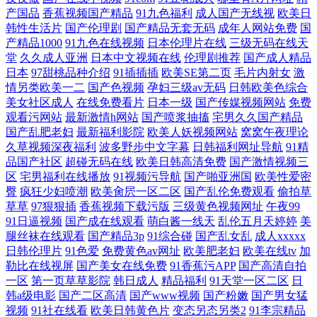
产国品
香蕉视频国产精品
91九色福利
成人国产无线视
欧美日
韩性生活片
国产伦理剧
国产精品无套无码
成年人网站免费
国
产精品1000
91九色在线视频
日本伦理片在线
三级无码在线天
堂
久久成人亚洲
日本中文视频在线
伦理剧推荐
国产成人精品
日本
97甜桃品种介绍
91插插插
欧美SE第二页
毛片内射女
激
情另类欧美一二
国产色视频
孕妇三级av无码
日韩欧美色综合
美女社区成人
在线免费看片
日本一级
国产传媒视频网站
免费
观看污网站
最新激情h网站
国产喷浆抽搐
宅男久久国产精品
国产乱肥老妇
最新福利影院
欧美人妖视频网站
窝窝午夜理论
久草视频深夜福利
波多野步中文字幕
日韩福利网址导航
91精
品国产社区
超碰无码在线
欧美日韩高清免费
国产激情视频三
区
宅男福利在线播放
91视频污导航
国产啪亚洲国
欧美性爱密
臀
疯狂少妇喷潮
欧美肏屄一区二区
国产乱伦免费观看
偷拍草
草草
97狠狠插
香蕉视频下载污版
三级黄色视频网址
午夜99
91日逼视频
国产成在线观看
萌白酱一线天
乱伦五月天婷婷
美
腿丝袜在线观看
国产精品3p
91综合碰
国产乱女乱
成人xxxxx
日韩伦理片
91色爱
免费黄色av网址
欧美肥老妇
欧美在线tv
加
勒比在线视屏
国产美女在线免费
91香蕉污APP
国产高清自拍
一区
第一页草草影院
韩日成人
精品福利
91天堂一区二区
日
韩a级电影
国产二区高清
国产www视频
国产粉嫩
国产男女猛
视频
91社在线看
欧美日韩黄色片
变态另态另类2
91李宗精品