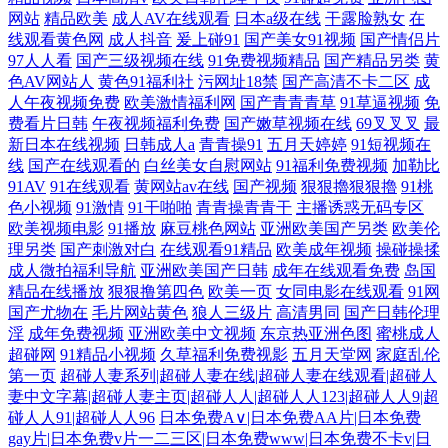
网站
精品欧美
成人AV在线观看
日本a级在线
干露脸熟女
在
线观看黄色网
成人抖音
爰上碰91
国产美女91视频
国产情侣片
97人人看
国产三级视频在线
91免费视频精品
国产精品另类
黄
色AV网站人
黄色91福利社
污网址18禁
国产高清不卡二区
成
人午夜视频免费
欧美激情福利网
国产青青青草
91草逼视频
免
费看片日韩
午夜视频福利免费
国产嫩草视频在线
69叉叉叉
最
新日本在线视频
日韩成人a
青青操91
五月天婷婷
91短视频在
线
国产在线观看的
白丝美女自慰网站
91福利免费视频
加勒比
91AV
91在线观看
黄网站av在线
国产视频
狠狠擼狠狠擼
91桃
色小视频
91激情
91干啪啪
青青操青青干
主播诱惑无码专区
欧美视频电影
91播放
麻豆桃色网站
亚洲欧美国产另类
欧美伦
理另类
国产刺激对白
在线观看91精品
欧美成年视频
操碰操揉
成人微拍福利导航
亚洲欧美国产日韩
成年在线观看免费
岛国
精品在线播放
狠狠撸第四色
欧美一页
女同电影在线观看
91网
国产尤物在
毛片网站黄色
狼人三级片
高清男同
国产日韩伦理
淫
成年免费视频
亚洲欧美中文视频
东京热亚洲色图
蜜桃成人
超碰网
91精品小视频
久草福利免费视影
五月天堂网
家庭乱伦
第一页
超碰人妻系列|超碰人妻在线|超碰人妻在线观看|超碰人
妻中文字幕|超碰人妻主页|超碰人人|超碰人人123|超碰人人9|超
碰人人91|超碰人人96
日本免费A∨|日本免费AA片|日本免费
gay片|日本免费v片一二三区|日本免费www|日本免费不卡v|日