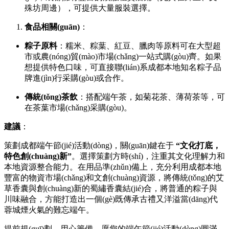
殊坊周邊），可提供大量服裝選擇。
食品相關(guān)
：
粽子原料
：糯米、粽葉、紅豆、臘肉等原料可在大型超
市或農(nóng)貿(mào)市場(chǎng)一站式購(gòu)齊。如果
想提供特色口味，可直接聯(lián)系成都本地知名粽子品
牌進(jìn)行采購(gòu)或合作。
傳統(tǒng)茶飲
：搭配端午茶，如菊花茶、薄荷茶等，可
在茶葉市場(chǎng)采購(gòu)。
建議
：
策劃成都端午節(jié)活動(dòng)，關(guān)鍵在于
“文化打底，
特色創(chuàng)新”
。選擇策劃方時(shí)，注重其文化理解力和
本地資源整合能力。在用品準(zhǔn)備上，充分利用成都本地
豐富的物資市場(chǎng)和文創(chuàng)資源，將傳統(tǒng)的艾
草香囊與創(chuàng)新的蜀繡香囊結(jié)合，將普通的粽子與
川味融合，方能打造出一個(gè)既傳承古禮又洋溢當(dāng)代
蓉城煙火氣的難忘端午。
提前規(guī)劃，用心籌備，愿您的端午節(jié)活動(dòng)圓滿