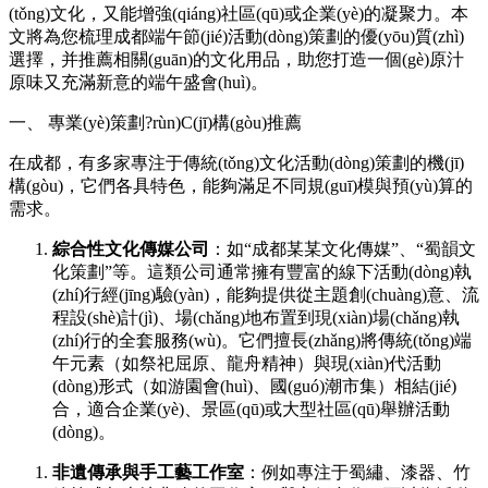
(tǒng)文化，又能增強(qiáng)社區(qū)或企業(yè)的凝聚力。本
文將為您梳理成都端午節(jié)活動(dòng)策劃的優(yōu)質(zhì)
選擇，并推薦相關(guān)的文化用品，助您打造一個(gè)原汁
原味又充滿新意的端午盛會(huì)。
一、 專業(yè)策劃?rùn)C(jī)構(gòu)推薦
在成都，有多家專注于傳統(tǒng)文化活動(dòng)策劃的機(jī)
構(gòu)，它們各具特色，能夠滿足不同規(guī)模與預(yù)算的
需求。
綜合性文化傳媒公司
：如“成都某某文化傳媒”、“蜀韻文
化策劃”等。這類公司通常擁有豐富的線下活動(dòng)執
(zhí)行經(jīng)驗(yàn)，能夠提供從主題創(chuàng)意、流
程設(shè)計(jì)、場(chǎng)地布置到現(xiàn)場(chǎng)執
(zhí)行的全套服務(wù)。它們擅長(zhǎng)將傳統(tǒng)端
午元素（如祭祀屈原、龍舟精神）與現(xiàn)代活動
(dòng)形式（如游園會(huì)、國(guó)潮市集）相結(jié)
合，適合企業(yè)、景區(qū)或大型社區(qū)舉辦活動
(dòng)。
非遺傳承與手工藝工作室
：例如專注于蜀繡、漆器、竹