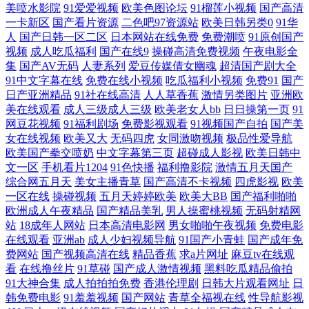
全电影大全在线观看国语高清 久精品无码一本久久 网友分享久 东京热成
美喷水影院
91爱爱视频
欧美色图论坛
91榴莲小视频
国产高清
一卡新区
国产看片资源
二色吧97资源站
欧美日韩另类0
91华
人
国产日韩一区二区
日本网站在线免费
免费潮喷
91原创国产
人网A片 91热久久免费频精品99欧美 乱伦综合国产免费 亚洲最新在线 国
视频
成人吃瓜福利
国产在线9
操碰高清免费视频
午夜电影全
集
国产AV无码
人妻系列
爱豆传媒倩女幽魂
超清国产剧大全
产屎交在线观看 青娱乐91豆花 亚洲视频一区二区三区 大全高清版 美日韩
91中文字幕在线
免费在线小视频
吃瓜福利小视频
免费91
国产
日产亚洲精品
91社在线高清
人人草香蕉
激情另类图片
亚洲欧
在线视频免费看 污污污污污污网站 91熟妇露脸 国产自偷自偷免费一区 日
美在线观看
成人三级成人三级
欧美老女人bb
日日操第一页
91
网豆花视频
91福利剧场
免费影视观看
91视频国产自拍
国产美
女在线视频
欧美又大
无码四虎
女同激吻视频
极品性爱导航
本亚洲中文字幕不卡 粤昌电影网 高清电影在线看 avtt五月婷婷 韩国a爽v
欧美国产拳交喷奶
中文字幕第三页
超碰成人影视
欧美日韩中
文一区
手机看片1204
91色快播
福利撸影院
激情五月天国产
日本色片在线观看 伊人春婷婷 丰满岳乱 免费可以看污网址 午夜福利丝袜
综合网五月天
美女主播青草
国产高清不卡视频
四虎影视
欧美
一区在线
操碰视频
五月天婷婷欧美
欧美大BB
国产福利啪啪
欧洲成人午夜精品
国产精品美乳
男人操蜜桃视频
无码射精网
人妻 97人人插国产视频 国产专区精品 日本成免费人 亚洲综合天堂 成熟少
站
18成年人网站
日本高清电影网
男女啪啪午夜视频
免费电影
在线观看
亚洲ab
成人少妇视频导航
91国产小青蛙
国产成年免
妇AV片在线观看 麻豆91福利社 婷婷日本 91免费福 国产在线不卡视频 日
费网站
国产视频高清在线
精品香蕉
求a片网址
麻豆tv在线观
看
在线撸丝片
91草碰
国产成人激情视频
黑料吃瓜精品偷拍
本hey 艳妇乳肉豪妇荡乳a 大地资源网中文第一页 老神马94影视在线观看
91大神合集
成人拍拍拍免费
香港伦理剧
日韩大片观看网址
日
韩免费电影
91羞羞视频
国产网站
青草全福视在线
性导航影视