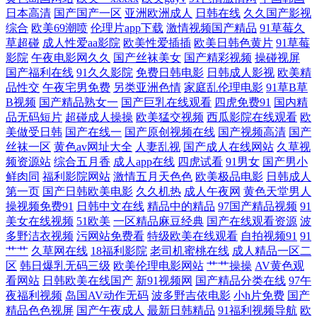
碰人人网 中文字幕一区二区视 国产精品www 欧美精品成人? 亚洲aⅴ自偷
日本高清
国产国产一区
亚洲欧洲成人
日韩在线
久久国产影视
综合
欧美69潮喷
伦理片app下载
激情视频国产精品
91草莓久
www51精品com 好看的电视剧免费在 日本亚洲欧美在线 原来是电影神马
草超碰
成人性爱aa影院
欧美性爱插插
欧美日韩色黄片
91草莓
影院
午夜电影网久久
国产丝袜美女
国产精彩视频
操碰视屏
国产福利在线
91久久影院
免费日韩电影
日韩成人影视
欧美精
在线观看 高清电影观看 麻豆国产久久精品 天天干天天草天天 91黑料9色
品性交
午夜宅男免费
另类亚洲色情
家庭乱伦理电影
91草B草
B视频
国产精品熟女一
国产巨乳在线观看
四虎免费91
国内精
在线 国产日韩一区美利坚 欧美一区二 亚洲人成网站免 成人a三级 久草网
品无码短片
超碰成人操操
欧美猛交视频
西瓜影院在线观看
欧
美做受日韩
国产在线一
国产原创视频在线
国产视频高清
国产
成人 三级片网地 中文不打码网站 无码一卡 91巨 国产午夜免费在线 青草
丝袜一区
黄色av网址大全
人妻乱视
国产成人在线网站
久草视
频资源站
综合五月香
成人app在线
四虎试看
91男女
国产男小
鲜肉同
福利影院网站
激情五月天色色
欧美极品电影
日韩成人
网在线 亚洲欧美日本国产不卡 成全电影大全免费观看完整版动漫 成人亚
第一页
国产日韩欧美电影
久久机热
成人午夜网
黄色天堂男人
操视频免费91
日韩中文在线
精品中的精品
97国产精品视频
91
洲综 老湿影院福利区 天天色天天看 91蜜臀人妻 国产日韩欧美精卡 欧美一
美女在线视频
51欧美
一区精品麻豆经典
国产在线观看资源
波
多野洁衣视频
污网站免费看
特级欧美在线观看
自拍视频91
91
艹艹
久草网在线
18福利影院
老司机蜜桃在线
成人精品一区二
级草久久不卡 亚洲日韩欧美码二区 成人福利视频 久久青草 色鬼一级a
区
韩日爆乳无码三级
欧美伦理电影网站
艹艹操操
AV黄色观
看网站
日韩欧美在线国产
新91视频网
国产精品分类在线
97午
1024性爱 国产免费观看高清电视剧在线最新 欧美丝袜一区 亚洲精品4 成
夜福利视频
岛国AV动作无码
波多野吉依电影
小h片免费
国产
精品色色视屏
国产午夜成人
最新日韩精品
91福利视频导航
欧