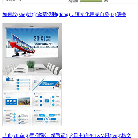
如何設(shè)計(jì)邀新活動(dòng)，讓文化用品自發(fā)傳播
「創(chuàng)意·賀彩」精選節(jié)日主題PPTXM風(fēng)格文