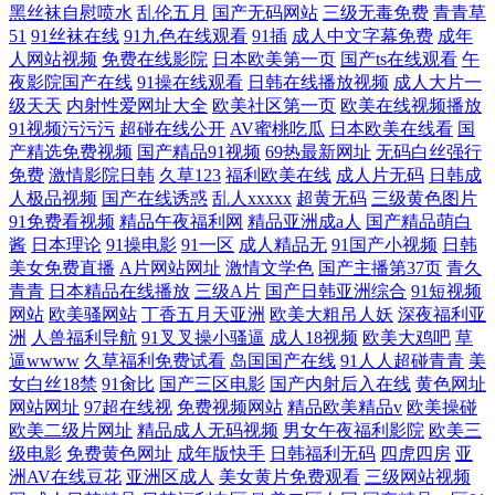
黑丝袜自慰喷水
乱伦五月
国产无码网站
三级无毒免费
青青草
51
91丝袜在线
91九色在线观看
91插
成人中文字幕免费
成年
人网站视频
免费在线影院
日本欧美第一页
国产ts在线观看
午
夜影院国产在线
91操在线观看
日韩在线播放视频
成人大片一
级天天
内射性爱网址大全
欧美社区第一页
欧美在线视频播放
91视频污污污
超碰在线公开
AV蜜桃吃瓜
日本欧美在线看
国
产精选免费视频
国产精品91视频
69热最新网址
无码白丝强行
免费
激情影院日韩
久草123
福利欧美在线
成人片无码
日韩成
人极品视频
国产在线诱惑
乱人xxxxx
超黄无码
三级黄色图片
91免费看视频
精品午夜福利网
精品亚洲成a人
国产精品萌白
酱
日本理论
91操电影
91一区
成人精品无
91国产小视频
日韩
美女免费直播
A片网站网址
激情文学色
国产主播第37页
青久
青青
日本精品在线播放
三级A片
国产日韩亚洲综合
91短视频
网站
欧美骚网站
丁香五月天亚洲
欧美大粗吊人妖
深夜福利亚
洲
人兽福利导航
91叉叉操小骚逼
成人18视频
欧美大鸡吧
草
逼wwww
久草福利免费试看
岛国国产在线
91人人超碰青青
美
女白丝18禁
91肏比
国产三区电影
国产内射后入在线
黄色网址
网站网址
97超在线视
免费视频网站
精品欧美精品v
欧美操碰
欧美二级片网址
精品成人无码视频
男女午夜福利影院
欧美三
级电影
免费黄色网址
成年版快手
日韩福利无码
四虎四房
亚
洲AV在线豆花
亚洲区成人
美女黄片免费观看
三级网站视频