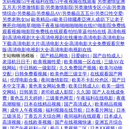
无码视频|51午夜福利在线|51午夜视频在线观看
另类激情亚洲
五月天|另类激情影音|另类激情影院|另类激情专区小说|另类激
情综合|另类极品|另类极品AV|另类极品五五分|另类口性交爱|
另类老熟女hd
歐美精品vi|歐美日韓國產亞洲人成|趴下让老子
爽死你|啪啪草|啪啪干夜夜操|啪啪啪啪啪在线97|啪影院免费线
观看视频|啪影院免费线在线观看|怕怕草逼|拍拍在线
高清电视
剧|高清电视剧大全|高清电视剧在线播放|高清电影|高清电影bt
下载|高清电影大片|高清电影大全|高清电影大全免费观看完整
版|高清电影电视剧大全|高清电影电视剧在线
主站蜘蛛池模板：
国产精品网络
|
日爱碰91
|
国产自拍成人
|
老湿机日日干
|
欧美视频性爱
|
欧美视频一区在线
|
三级AV在
线网站
|
中日韩欧一级影院
|
久久免费国产视频
|
欧美与动物
交配
|
日韩免费看视频
|
欧美色图三级文学
|
在线观看国产网
站
|
伦理电影合集
|
夜间激情影院
|
欧美不卡乱伦色区
|
国产日
本中文字幕
|
黄色美女网站免费
|
欧美日韩成人0
|
欧美一级性
交网站
|
日韩第页
|
老司机成人影院
|
久久国
|
国产人在线成免
费
|
黄色五月天婷婷
|
三级黄色网页
|
午夜福利在线电影
|
夜夜
高潮狠狠
|
日本在线精品视频
|
国产高清成人
|
欧美精品视频
网
|
成年人午夜视频
|
福利视频在线导航
|
日本看片网址
|
日本
三级演员
|
丁香五月天综合网
|
夜间福利在线观看
|
日本成人
高清视频
|
在线欧美视频
|
国产在线视频快速
|
亚洲五月综合
网
|
国产午夜福利一区
|
极品人妻视频二区
|
日本ⅩⅩ视频
|
伦