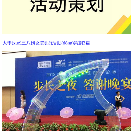
大學(xué)三八婦女節(jié)活動(dòng)策劃3篇