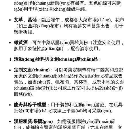
(tǒng)到創(chuàng)新應(yīng)有盡有。五色絲線可采購
(gòu)用于現(xiàn)場(chǎng)編織手繩。
艾草、菖蒲
：臨近端午，成都各大菜市場(chǎng)、花市
（如三圣鄉(xiāng)花市）均有新鮮艾草菖蒲出售，用于
懸掛祈福。
雄黃酒
：可在中藥店購(gòu)買雄黃粉（注意安全使用，
多用于象征性點(diǎn)額），配合酒水使用。
活動(dòng)物料與文創(chuàng)產(chǎn)品
：
定制文創(chuàng)
：可以考慮定制帶有端午圖案和成都
元素的文創(chuàng)產(chǎn)品作為活動(dòng)禮品或售
賣品，如書(shū)簽、帆布包、茶杯等。成都本地的文創
(chuàng)設(shè)計(jì)公司或工作室可以提供設(shè)計(jì)
服務(wù)。
龍舟與粽子模型
：用于裝飾和互動(dòng)游戲。在玩具
批發(fā)市場(chǎng)或線上平臺(tái)均可采購(gòu)。
漢服租賃/采購(gòu)
：如需漢服體驗(yàn)環(huán)節
(jié)，成都擁有豐富的漢服租賃店鋪（尤其在錦里、文