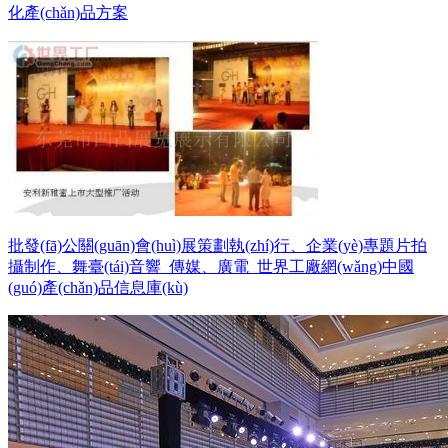
化產(chǎn)品方案
批發(fā)公關(guān)會(huì)展策劃執(zhí)行、企業(yè)專題片拍
攝制作、舞臺(tái)音響_傳媒、廣電_世界工廠網(wǎng)中國
(guó)產(chǎn)品信息庫(kù)