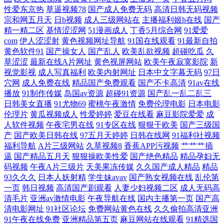
大香蕉久 白丝学姐在线自慰 九九影院在线观看免费大全电视剧 色哟哟在
性爱东京热
草逼视频78
国产成人免费无码
高清日韩无码视频
宗和网五月天
日b视频
成人三级网站在
主播福利姬h在线
国产
精一精二区
基情涩涩网
51漫画成人
丁香5月综合网
91爱爱
91九色丝袜熟女 国产欲女一区二区三区 日本中文在线观看 在线免费九一
com
伊人涩涩射
黄色视频网址导航
91国在线观看
91最新自拍
黄色软件91
国产操女人
国产乱人
欧美乱欲视频
超碰吃瓜
久
网站 国产女主播喷水 天天肏屄网站 99这里有精品热视频 久久午夜无码 午
草涩涩
最新在线A片网址
黄色视屏网站
欧美午夜寂寞影院
新
视觉影视
成人写真福利
欧美内射网址
日本中文字幕无码
97日
夜深情在线观看免费 A级韩国A网站 精东视频黄 色欧美日韩亚 91九色在
穴网
成人免费在线
精品国产免费观看
国产不卡高清
91av在线
播放
91制作传媒
岛国av资源
超碰91资源
国产乱一乱二乱三
日韩美女直播
91尤物69
蜜桃午夜激情
免费伦理电影
日本电影
线磁力 国产在线成人 日本免弗网站 在线观看免费视频网 国产精品高清欧
伦理片
黄瓜视频成人
性爱婷婷
爱豆在线看
麻豆影院爱爱
成
人软件视频
午夜宅男在线
91专区在线
狠狠干欧美
国产三级国
美 欧美日韩国产卡通 亚洲精品五码国产91 岛国精品在线观看 男女操操 亚
产
国产欧美日韩在线
97五月天婷婷
日韩在线网
91福利社视频
福利导航
A片三级网站
久草视频8
香蕉APP污视频
艹艹艹插
洲奶水xxxx91 大香蕉久久综合 免费看片91 羞羞色漫 www豆花51 精品福
逼
国产精品五月天
狠狠操欧美性爱
国产绝色精品
精品孕妇无
码视频
午夜A片三级片
天美果冻传媒
久久国产成人精品
精品
93久久久
日本人妖射精
学生妹avav
国产熟女视频在线
乱伦第
利亚洲一区二区 日韓中文字幕在 51大神 国内福利视频 日韩一级欧美一级
一页
韩日视频
高清国产剧观看
人妻少妇视频二区
成人无码高
清毛片
亚洲av激情电影
午夜导航在线
国内主播第一页
国产高
91传媒合集 国产亚洲一卡一 日本人妖色网站 在线高清理 国产精品不 欧美
清电影网址
91社区论坛
免费网站黄色在线
久久偷拍高清亚洲
91午夜在线免费
亚洲精品第五页
麻豆网站在线观看
91精选国