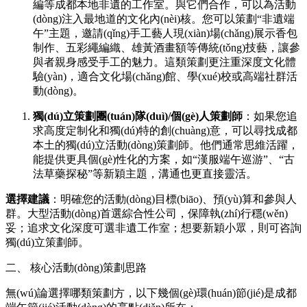
編等成都本地非遺的工作室。與它們合作，可以為活動
(dòng)注入最地道的文化內(nèi)核。您可以策劃“非遺端
午”主題，邀請(qǐng)手工藝人現(xiàn)場(chǎng)展示香包
制作、五彩繩編織、雄黃酒畫額等傳統(tǒng)技藝，讓參
與者親身感受手工的魅力。這類策劃更注重深度文化體
驗(yàn)，適合文化場(chǎng)館、學(xué)校或高端社群活
動(dòng)。
獨(dú)立策劃團(tuán)隊(duì)/個(gè)人策劃師
：如果您追
求高度定制化和獨(dú)特的創(chuàng)意，可以尋找成都
本土的獨(dú)立活動(dòng)策劃師。他們通常思維活躍，
能提供更具個(gè)性化的方案，如“漢服端午巡游”、“古
法草藥探秘”等新穎主題，溝通也更直接靈活。
選擇建議
：明確您的活動(dòng)目標(biāo)、預(yù)算和參與人
群。大型活動(dòng)首選綜合性公司，保障執(zhí)行穩(wěn)
妥；追求文化深度可選非遺工作室；想要新穎小眾，則可咨詢
獨(dú)立策劃師。
二、 核心活動(dòng)策劃思路
無(wú)論選擇哪類策劃方，以下幾個(gè)環(huán)節(jié)是成都