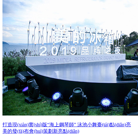
打造現(xiàn)實(shí)版“海上鋼琴師” 泳池小舞臺(tái)點(diǎn)亮
美的發(fā)布會(huì)策劃新亮點(diǎn)