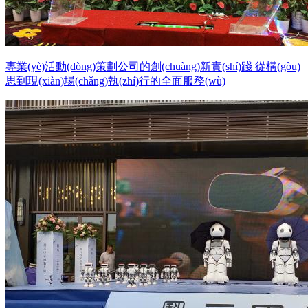
專業(yè)活動(dòng)策劃公司的創(chuàng)新實(shí)踐 從構(gòu)
思到現(xiàn)場(chǎng)執(zhí)行的全面服務(wù)