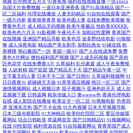
精品色片免费 欧美日韩aa在一二区 亚洲第一视频在线 AVV春色 黃色動態
视频
乱伦熟女五月天
91香蕉视
福利在线视频直播
一区xxxxx
岛国大片免费视频
一道日本亚洲香蕉
国产91高清精品
国产一
区二区福利
伦理在线播放
人妻无码精品
91自拍在线观看
国产
九九九九視頻 日韩3级片 尤物国产综合 福利社一区 萌白酱一线天白丝 婷
一级片内射
夜夜骑青青草
欧美色图人妻
在线免费欧美视频
免
费黄色毛片
成人精品无码视频
欧美午夜极品
性欧美ⅩⅩⅩⅩ乱
婷www 91经典三级 国产午夜理论片不卡 片多多影库 亚洲欧美码在线h播
欧美色色六月天
91影视网
午夜伦不卡
加勒比性爱网
青草国产
在线视频
亚洲国产精品导航
欧美色淫
波多野结依电影
91狠狠
撸
成人深夜电影
精品国产美女剃毛
加勒比熟女
91碰在线
欧
放 超碰在线资源总站 久9视频这里只有精品 手机看片基地 最好的主页导
美裸模
萌白酱国产一区
美国一级AV
国产人在线成免费
免费
黄色A片网址
微拍福利国产视频
国产人成无码视频
国产原创
航 国产精品呦交免费视频 欧美巨大xxxx做 亚洲国产va午夜在 ab天堂中文
区色花堂
在线免费黄A片
久草福利
乱伦家庭
成人午夜免费视
频
人妖射精
国产屁屁
国产精品天干天
国产精品午夜一区
中
好硬好大好 日本乱子人伦在线视频 一区二区在线观看 大香蕉窝伊人 狼人
文字幕无码人妻
日本不卡二区
国产日韩91
久草福利视频网
91
日日夜夜91
超碰碰天天操
91草草酒店视频
韩日一区二区
国产
激情视频网站
成人视频日本
茄子视频污
亚洲色欲天天
成人丝
综合成干网 善良的老师2在线观看 91豆花精品 国产免费看插插插视频 欧
瓜视频下载
日韩逼网
精东传媒入口
黄wwww色
香港伦理电影
在线
成人影院在线播放
欧美足交一区二区
91视频电影
另类四
美日韩在线观 亚洲精品制服丝袜二区 WWW浮力COM 黑人干日本少妇 日
虎
亚洲东京热
国产不卡在线
91九色视频
日本天堂视频导航
日本三级光棍影院
91大神精品
欧美怡红院院二区
爱豆传媒观
本视频在线观看网站 伊伊人成亚洲 大伊香蕉 久久伊人免费视频 色偷偷超
看网站
综合日韩欧美
草逼网首页
国产日韩精品91
91视频网站
在线
69性影院
福利资源在线
91自拍最新网址
青青草国产成人
黄色岛国网站
欧美一xxxxx
欧美gayv
91色情激情网
中国韩国