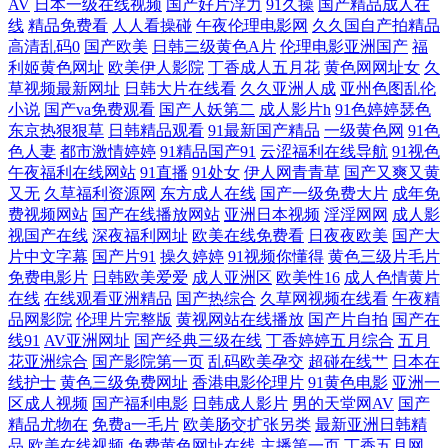
AV
日本一级在线视频
国产好片浮力
91久操
国产精品成人在
婷婷在线视频 91视频精 国产午夜福利红色一片 青青视屏 亚洲系列国产 成
线
精品免费看
人人看操碰
午夜伦理电影网
久久国自产拍精品
高清乱码0
国产欧美
日韩三级黄色A片
伦理电影亚洲国产
福
人精品三级网站 久久国产机热 三级在线影院 竹菊影视 国产精品中文字幕
利姬黄色网址
欧美伊人影院
丁香成人五月花
黄色网网址女
久
草视频最新网址
日韩大片在线看
久久亚洲人成
亚州色图乱伦
欧美色图中文 亚洲国产理论片在线播 国产HD在线 欧美最猛性xxxx 一本
小说
国产va免费观看
国产人妖第二
成人影片h
91色婷婷瑟色
东京热狠狠草
日韩精品观看
91最新国产精品
一级黄色网
91色
色人妻
都市激情婷婷
91精品国产91
云涩福利在线导航
91视色
到12不卡视频在线dvd 豆角电影网电视剧官网 摩托车三 午夜福利在线看国
午夜福利在线网站
91直播
91处女
伊人网青青草
国产又爽又黄
又无
久草福利资源网
东方成人在线
国产一级免费大片
成年免
产 97人人操在线 国产综合亚洲专区在线 日本高清二区 一区二区电影 国产
费视频网站
国产在线播放网站
亚洲日本视频
淫淫网网
成人影
视国产在线
深夜福利网址
欧美在线免费看
日夜夜欧美
国产大
片中文字幕
国产片91
操久婷婷
91视频你懂得
黄色三级片毛片
91精品夜未央! 欧美精品人人 亚洲国产视频一区二区 肏91网 久草免费福利
免费电影片
日韩欧美爱爱
成人亚洲区
欧美性16
成人色情黄片
在线
在线观看亚洲精品
国产热综合
久草网视频在线看
午夜精
在线 精品日韩不卡 午夜色色吧AV www干逼com 九草国产 日日干艹 自拍
品网影院
伦理片完整版
黄视网站在线播放
国产片自拍
国产在
线91
AV亚洲网址
国产经典三级在线
丁香婷婷五月综合
五月
偷拍美女 国产普通话对白 日本黄色电影网站 在线电影免费看 国产福利资
花亚洲综合
国产影院第一页
乱码欧美孕交
超碰在线艹
日本在
线护士
黄色三级免费网址
香港电影伦理片
91黄色电影
亚洲一
区成人视频
国产福利电影
日韩成人影片
男的天堂网AV
国产
源 欧美无砖砖区 亚洲人成在线88 大陆精大陆 免费播放片大片电视剧 香蕉
精品尤物在
免费a一毛片
欧美肠交扩张另类
最新亚洲日韩精
品
欧美在线视频
免费黄色网址在线
主播第一页
丁香五月网