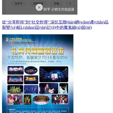
從“分享即得”到“社交炸彈” 深扒互聯(lián)網(wǎng)產(chǎn)品
裂變?cè)鲩L(zhǎng)設(shè)計(jì)中的魔鬼細(xì)節(jié)