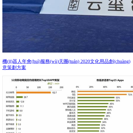
機(jī)器人年會(huì)服務(wù)天團(tuán) 2020文化用品創(chuàng)
意策劃方案