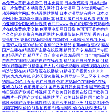
本免费大黄|日本免费二|日本免费高|日本免费高清
日本动漫a
级一片免费|日本动漫官方网站|日本动漫网|日本动漫网站|日本
动漫网站官网|日本动漫网站网址|日本动漫网站有哪些|日本动
漫网址|日本动漫亚洲欧洲日本|日本动漫在线免费观看
色拍自
拍亚洲综合图区|色碰视频|色屁屁www|色屁屁影院免费观看|色
片在线免费|色妻交换|色琪琪电影网日日撸|色琪琪丁香婷婷综
合久久|色琪琪影音先锋原网站|色琪琪影院色原网址
香蕉91cn|
香蕉91TV|香蕉91视频|香蕉91视频软件下载|香蕉91视频下载|
香蕉97人|香蕉99超碰97|香蕉99亚洲精品|香蕉apk|香蕉AV
精品
国产主播在|精品国产主播在线亚洲|精品国产专|精品国产专区
91|精品国产自|精品国产自产高清在线|精品国产自产怕|精品国
产自产在线|精品国产自产在线观看|精品国产自线午夜福
91精
选|91精选国产|91精选国产大片|91精选视频|91精选视频在线|91
精选资源在|91精选资源在线播放|91精液国产视频|91九九九
淫|91九九九在线
色裕天堂91影视|色原网站一区二区不卡|色约
约精品免|色月五天|色在线电影|色在线视频|色在线网|色在线
亚|色在线站|色宅男宅女91
国产欧美日韩免费不卡|国产欧美日
韩日逼|国产欧美日韩视频|国产欧美日韩视频在线|国产欧美日
韩图片一区|国产欧美日韩网站|国产欧美日韩系列|国产欧美日
韩性爱|国产欧美日韩性精品|国产欧美日韩亚洲
51探花|51桃色
视频官网|51偷拍|51偷拍视频|51偷拍网|51偷拍在线|51无码|51