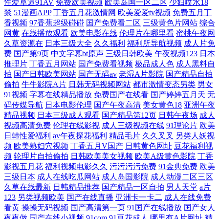
性爱草逼91AV
免费欧美视频
欧美岛国一区二区
少妇喷水18
av人人 久热中文 五月丁香大香蕉 AV我爱AVtv 九九热九九 私人家庭影院
禁
51漫画APP
丁香五月花激情网
欧美爱爱tv视频
免费五月丁
香视频
97香蕉超级碰碰
国产免费看二区
三级黄色片网站
综合
5533 97精品视频在线 极品尤物自慰喷水 色男人的 91精品国产秘入口 国内
网黄
在线播放观看
欧美电影在线
伦理片在哪里看
蜜桃午夜网
久草资源在
日本三级大全
久久福利
福利所导航视频
成人片免
费
国产第9页
中文字幕bt原声
三级日韩欧美
午夜视频123
日本
精品内射 日韩国产在线观看一 8090电影 国产在线观看精品一区 日韩成人
推理片
丁香五月网站
国产免费看视频
极品成人色
成人黑料自
拍
国产日韩欧美网站
国产无码av
老湿A片影院
国产精品自拍
国 中日韩国 国产精品一库二库三库 青娱乐盛视久久 与么公激情性完整视
偷拍
牛牛影院A片
日韩无码视频网站
都市激情变态另类
男女
91视频
字幕在线精品播放
免费国产在线看
国产婷婷五月天
无
码传媒导航
日本电影伦理
国产午夜高清
美女黄色18
亚洲午夜
频 国产精品自在在线观看 秋霞电影高清完整版 原来的神马电影完整版在
精品视频
日本三级成人观看
国产精品第12页
日韩午夜场
成人
视频高清免费
伦理在线影视
成人三级视频在线
91理论片
欧美
线观看 国产精品看片 琪琪影院2017理论在线观看 樱桃的成熟时2 国产精
日韩性爱福利
av午夜探花福利
精品毛片
久久叉叉
另类人妖视
频
欧美熟妇穴视频
丁香五月V国产
日韩黄色网址
豆花福利视
品视频综合区 欧美自拍手机在线 伊人久色 国产福利视频导航 欧美性爱另
频
轮理片自拍偷拍
日韩欧美美女视频
欧美A级黄色影院
丁香
影视五月花
福利视频电影久久
污污污污免费
91金典免费
欧美
三级日本
成人在线吃瓜网站
成人岛国影院
成人动漫二区三区
类3 中文字幕有码在线观看 国产拳头交一 日本无码全黄二区三区大片免费
久草在线最新
日韩精品推荐
国产精品一区自拍
男人天堂
a片
123
另类视频欧美
国产在线直播
亚洲卡一卡二
成人在线免费
看 综合精品中文
看黄
操操无码视频
国产高清第一页
91国产在线播放
国产女人
夜夜做
国产在线小视频
91com
91豆花成人
哪里有A片网址
精