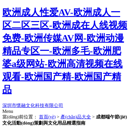
欧洲成人性爱AV-欧洲成人一
区二区三区-欧洲成在人线视频
免费-欧洲传媒AV网-欧洲动漫
精品专区一-欧洲多毛-欧洲肥
婆a级网站-欧洲高清视频在线
观看-欧洲国产精-欧洲国产精
品
深圳市懷融文化科技有限公司
Menu
當(dāng)前位置：
首頁(yè)
>
產(chǎn)品大全
>
成都端午節(jié)
文化活動(dòng)策劃與文化用品精選指南