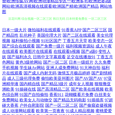
费|欧洲传媒AV网|欧洲动漫精品专区一|欧洲多毛|欧洲肥婆a级
网站|欧洲高清视频在线观看|欧洲国产精|欧洲国产精品
网站地
图
豆花91网 综合视频一区二区三区 韩日无码 日本特黄免费在 一区二区三区
国产 成人在线一区二区 免费一区二区三区国产 午夜福利专区在线 97超碰
日本一级大片
微拍福利在线观看
91香蕉APP
国产二区三区
国
产精品性
乱伦种子
美国伦理大片
国产二区在线观看
美女伦理
艹人人艹 韩国精品一区二区 日本人妖中文字幕片 伊人久久丁香色婷婷啪
视频
福利偷拍小视频
91社区国产
丁香五月天堂
欧美变态一区
国产综合在线观看
国产免费一级片
福利视频资源站
成人午夜
在线观看
欧美图片在线观看
在线观看h视频
国产a级0
变性人
啪 国产91精品 桃花视频 成全电影免费看 美女WWWWWw 五月天性爱视
妖
国产福利永久
日韩中文字幕观看
足交在线播放91
丁香五月
色网站
黄色3级抢网站
国产一区二区
日本一级婬片
久久免费
频 91深夜影院 国产熟睡乱子伦视频频 青草精品国产福利在线视频 高清一
手机视频
学生妹Av网站
亚洲人成免费网站
91大神自拍
福利
片在线观看
国产成人内射无码
激情五月极品婷婷
国产剧情精
区二区在线观看 欧美国产日韩一级在线 午夜免费看欧美性片 99色片网 国
品
成人三级伦理免费
偷怕欧美亚州图片
国产AV国产AV
97亚
洲精华液
国内精自线
国产精品3级片
成年女人视频
狠狠撸亚
洲欧美
91操碰在线
国产高清精品二区
国产欧美在线视频
欧美
产在线观看高清精品 日本二区三区欧美亚洲国 一区熟女网午夜无码视频
色综合网
91国产自拍偷拍
香蕉911
花蝴蝶看片免费
白丝美女
免费网站
欧美女人与动物交
国产精品无码电影
91插插库
97超
国产免费观看高清电视剧搜索网站 日韩在线观看 自拍偷拍亚洲视频 国产
碰大香蕉
户外自慰影院
国产一区二区二区
国产偷窥盗摄视频
成人动漫网站观看
欧美第一页夜夜
91成人精品视频
蜜桃爱爱