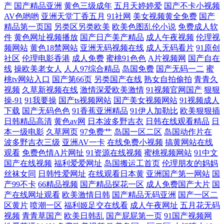
产
国产精品亚洲
黄色三级成年
五月天婷婷爱
国产不卡小视频
日韩亚州国产高 亚洲午夜激情网站 福利丝袜美腿视频网站 欧美99欧美 午
AV色哟哟
亚洲天堂丁香五月
91社网
美女视频黄全免费
国产
精品第一页国
另类区另类欧美
欧美色图乱伦小说
免费成人软
夜国产免费大 avtt久久天堂 精品日产一区二区三区 手机看片网址 91精品
件
黄色网址视频播放
国产日产美产精品
成人午夜视频
伦理视
频网站
黄色18禁网站
亚洲无码视频在线
成人无码看片
91原创
一区 国外精品 日韩色情AV导航 最新电影在线看网站 国产午夜三级一区
社区
伦理电影香港
成人免费
蜜桃91色色
A片视频网
国产自在
线
操欧美老女人
人人97综合精品
岛国免费
国产无码一二
蜜
桃tv网站入口
国产第66页
另类国产在线
熟女自拍偷拍
青青久
日本人操日本人 在线日韩制服中 国产精品专 欧美孕妇群交 夜爽夜夜网 国
视频
久草新视频在线
激情深爱欧美激情
91视频官网国产
狠狠
操-91
91我要操
国产ts视频网站
国产美女视频网站
91视频成人
产高清在线观看 欧美曰韩综 亚洲无线一二三 国产成人精品无缓存在线播
下载
国产无码色色
91香蕉亚洲精品
91伊人加勒比
欧美狠狠插
日韩精品高清
黄色av网
日本波多野吉衣
日韩在线观看精品
日
放 全球华人原创 在线电视免费 国产高潮A片羞羞视频涩涩 欧美亚洲精品
本一级电影
久草网页
97免费艹
岛国一区二区
岛国动作片在
波多野吉衣三级
亚洲AV一卡
在线免费小视频
搞黄网站在线
观看
免费色情A片网扯
91资源在线视频
蜜桃视频网站
91中文
在线 亚洲中文字幕在线观看 福利丝袜美腿视频网站 欧美sese 亚洲欧美日
国产在线视频
福利爱爱网址
岛国搬运工首页
伦理朋友的妈妈
丝袜女同
日韩性爱网址
在线观看日本黄
亚洲国产第一网站
国
韩俺去了 福利导航亚洲 女同肛交动漫 亚洲第五页色图 超碰人家爱 看片无
产99不卡
66精品视频
国产精品探花一区
成人免费国产大片
国
产在线网址观看
欧美激情日韩
国产精品无码亚洲
国产一区二
区黄片
喷潮一区
福利姬足交在线看
成人午夜网址
五月花无码
码成人 无码人妻丰满熟妇A片护士电影 www污91 蜜芽亚瑟 性爱xx网 超碰
视频
青青草国产
欧美日韩乱
国产屁屁第一页
91国产视频网