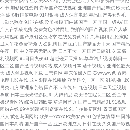
欧美午夜极品
性欧美ⅩⅩⅩⅩ乱
欧美色色六月天
91影视网
午夜伦
美巨大xxxx做 亚洲国产va午夜在 ab天堂中文 好硬好大好 日本乱子人伦在线
不卡
加勒比性爱网
青草国产在线视频
亚洲国产精品导航
欧美色
淫
波多野结依电影
91狠狠撸
成人深夜电影
精品国产美女剃毛
视频 一区二区在线观看 大香蕉窝伊人 狼人综合成干网 善良的老师2在线观看
加勒比熟女
91碰在线
欧美裸模
萌白酱国产一区
美国一级AV
国
产人在线成免费
免费黄色A片网址
微拍福利国产视频
国产人成
91豆花精品 国产免费看插插插视频 欧美日韩在线观 亚洲精品制服丝袜二区
无码视频
国产原创区色花堂
在线免费黄A片
久草福利
乱伦家庭
成人午夜免费视频
人妖射精
国产屁屁
国产精品天干天
国产精品
WWW浮力COM 黑人干日本少妇 日本视频在线观看网站 伊伊人成亚洲 大伊
午夜一区
中文字幕无码人妻
日本不卡二区
国产日韩91
久草福
利视频网
91日日夜夜91
超碰碰天天操
91草草酒店视频
韩日一
香蕉 久久伊人免费视频 色偷偷超碰人人网 中文字幕一区二区视 国产精品
区二区
国产激情视频网站
成人视频日本
茄子视频污
亚洲色欲天
天
成人丝瓜视频下载
日韩逼网
精东传媒入口
黄wwww色
香港
www 欧美精品成人? 亚洲aⅴ自偷 www51精品com 好看的电视剧免费在 日本
伦理电影在线
成人影院在线播放
欧美足交一区二区
91视频电影
另类四虎
亚洲东京热
国产不卡在线
91九色视频
日本天堂视频
亚洲欧美在线 原来是电影神马在线观看 高清电影观看 麻豆国产久久精品 天
导航
日本三级光棍影院
91大神精品
欧美怡红院院二区
爱豆传
媒观看网站
综合日韩欧美
草逼网首页
国产日韩精品91
91视频
天干天天草天天 91黑料9色在线 国产日韩一区美利坚 欧美一区二 亚洲人成
网站在线
69性影院
福利资源在线
91自拍最新网址
青青草国产
成人
黄色岛国网站
欧美一xxxxx
欧美gayv
91色情激情网
中国韩
网站免 成人a三级 久草网成人 三级片网地 中文不打码网站 无码一卡 91巨 国
国日本高清
国产国产一区
亚洲欧洲成人
日韩在线
久久国产影视