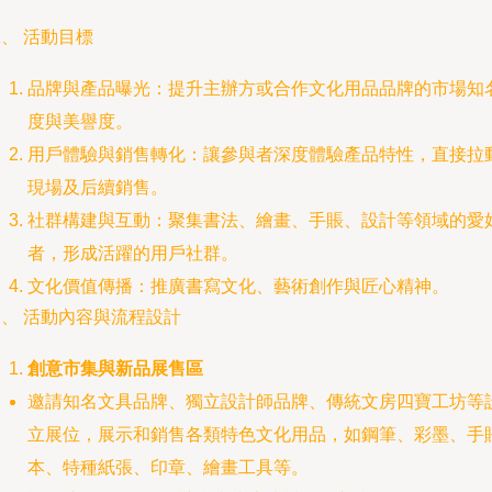
、 活動目標
品牌與產品曝光：提升主辦方或合作文化用品品牌的市場知
度與美譽度。
用戶體驗與銷售轉化：讓參與者深度體驗產品特性，直接拉
現場及后續銷售。
社群構建與互動：聚集書法、繪畫、手賬、設計等領域的愛
者，形成活躍的用戶社群。
文化價值傳播：推廣書寫文化、藝術創作與匠心精神。
、 活動內容與流程設計
創意市集與新品展售區
邀請知名文具品牌、獨立設計師品牌、傳統文房四寶工坊等
立展位，展示和銷售各類特色文化用品，如鋼筆、彩墨、手
本、特種紙張、印章、繪畫工具等。