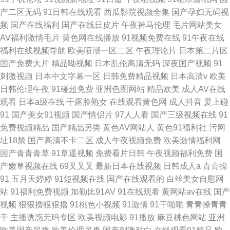
产二区无码
91日韩在线观看
西瓜影院视频全集
国产孕妇无码视
频
国产在线福利
国产在线日皮片
午夜神马伦理
毛片网站美女
AV福利激情毛片
黄色网在线播放
91视频免费在线
91午夜在线
福利在线视频导航
欧美喷潮一区二区
午夜理论片
日本第二片区
国产免费大片
精品呦视频
日本乱伦高清无码
深夜国产视频
91
刺激视频
日本中文字幕一区
日韩免费精品视频
日本高清v
欧美
日韩伦理午夜
91碰超免费
亚洲色图网站
精品欧美
成人AV在线
观看
日本a级在线
干露脸熟女
在线观看黄色网
成人抖音
爰上碰
91
国产美女91视频
国产情侣片
97人人看
国产三级视频在线
91
免费视频精品
国产精品另类
黄色AV网站人
黄色91福利社
污网
址18禁
国产高清不卡二区
成人午夜视频免费
欧美激情福利网
国产青青青草
91草逼视频
免费看片日韩
午夜视频福利免费
国
产嫩草视频在线
69叉叉叉
最新日本在线视频
日韩成人a
青青操
91
五月天婷婷
91短视频在线
国产在线观看的
白丝美女自慰网
站
91福利免费视频
加勒比91AV
91在线观看
黄网站av在线
国产
视频
狠狠擼狠狠擼
91桃色小视频
91激情
91干啪啪
青青操青青
干
主播诱惑无码专区
欧美视频电影
91播放
麻豆桃色网站
亚洲