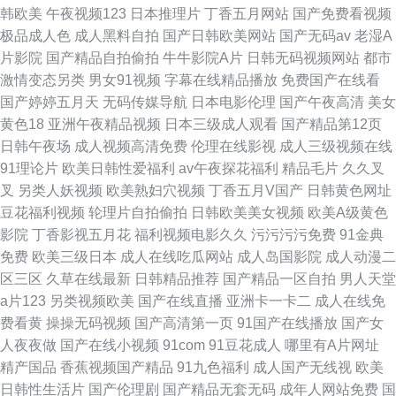
韩欧美
午夜视频123
日本推理片
丁香五月网站
国产免费看视频
极品成人色
成人黑料自拍
国产日韩欧美网站
国产无码av
老湿A
片影院
国产精品自拍偷拍
牛牛影院A片
日韩无码视频网站
都市
激情变态另类
男女91视频
字幕在线精品播放
免费国产在线看
国产婷婷五月天
无码传媒导航
日本电影伦理
国产午夜高清
美女
黄色18
亚洲午夜精品视频
日本三级成人观看
国产精品第12页
日韩午夜场
成人视频高清免费
伦理在线影视
成人三级视频在线
91理论片
欧美日韩性爱福利
av午夜探花福利
精品毛片
久久叉
叉
另类人妖视频
欧美熟妇穴视频
丁香五月V国产
日韩黄色网址
豆花福利视频
轮理片自拍偷拍
日韩欧美美女视频
欧美A级黄色
影院
丁香影视五月花
福利视频电影久久
污污污污免费
91金典
免费
欧美三级日本
成人在线吃瓜网站
成人岛国影院
成人动漫二
区三区
久草在线最新
日韩精品推荐
国产精品一区自拍
男人天堂
a片123
另类视频欧美
国产在线直播
亚洲卡一卡二
成人在线免
费看黄
操操无码视频
国产高清第一页
91国产在线播放
国产女
人夜夜做
国产在线小视频
91com
91豆花成人
哪里有A片网址
精产国品
香蕉视频国产精品
91九色福利
成人国产无线视
欧美
日韩性生活片
国产伦理剧
国产精品无套无码
成年人网站免费
国