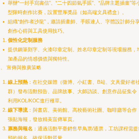
舉辦“一封手寫書信”、“二十四節氣手賬”、“品牌主題插畫”等
型限時創作比賽，設置豐厚獎品（如高端文具禮盒）。
組織“創作者沙龍”，邀請插畫師、手賬達人、字體設計師分
創作心得與工具使用技巧。
個性化定制服務
提供鋼筆刻字、火漆印章定制、姓名印章定制等現場服務，
加產品的情感價值與獨特性。
、 宣傳與推廣策略
線上預熱
：在社交媒體（微博、小紅書、B站、文具愛好者
群）發布活動預告、品牌故事、大師訪談、創意作品征集令
利用KOL/KOC進行種草。
線下導流
：與書店、美術館、高校藝術社團、咖啡廳等合作
張貼海報，發放精美宣傳單頁。
票務與報名
：通過活動平臺銷售早鳥票/通票，工坊課程需提
預約報名，確保活動質量。