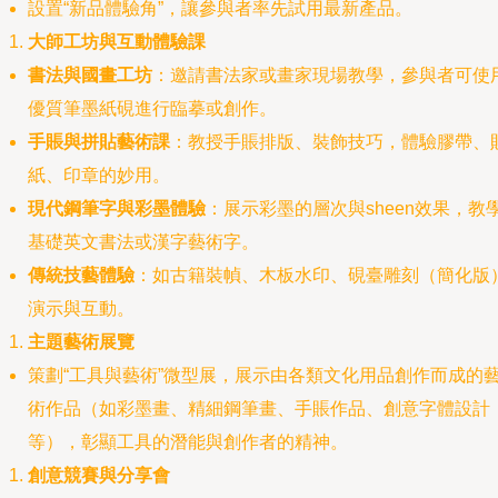
設置“新品體驗角”，讓參與者率先試用最新產品。
大師工坊與互動體驗課
書法與國畫工坊
：邀請書法家或畫家現場教學，參與者可使
優質筆墨紙硯進行臨摹或創作。
手賬與拼貼藝術課
：教授手賬排版、裝飾技巧，體驗膠帶、
紙、印章的妙用。
現代鋼筆字與彩墨體驗
：展示彩墨的層次與sheen效果，教
基礎英文書法或漢字藝術字。
傳統技藝體驗
：如古籍裝幀、木板水印、硯臺雕刻（簡化版
演示與互動。
主題藝術展覽
策劃“工具與藝術”微型展，展示由各類文化用品創作而成的
術作品（如彩墨畫、精細鋼筆畫、手賬作品、創意字體設計
等），彰顯工具的潛能與創作者的精神。
創意競賽與分享會