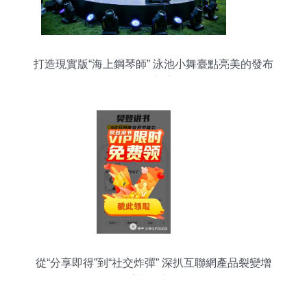
打造現實版“海上鋼琴師” 泳池小舞臺點亮美的發布
會策劃新亮點
從“分享即得”到“社交炸彈” 深扒互聯網產品裂變增
長設計中的魔鬼細節