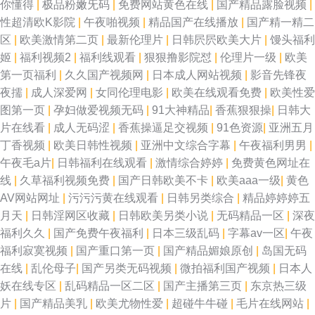
你懂得
|
极品粉嫩旡码
|
免费网站黄色在线
|
国产精品露脸视频
|
性超清欧K影院
|
午夜啪视频
|
精品国产在线播放
|
国产精一精二
区
|
欧美激情第二页
|
最新伦理片
|
日韩屄屄欧美大片
|
馒头福利
姬
|
福利视频2
|
福利线观看
|
狠狠撸影院怼
|
伦理片一级
|
欧美
第一页福利
|
久久国产视频网
|
日本成人网站视频
|
影音先锋夜
夜擩
|
成人深爱网
|
女同伦理电影
|
欧美在线观看免费
|
欧美性爱
图第一页
|
孕妇做爱视频无码
|
91大神精品
|
香蕉狠狠操
|
日韩大
片在线看
|
成人无码涩
|
香蕉操逼足交视频
|
91色资源
|
亚洲五月
丁香视频
|
欧美日韩性视频
|
亚洲中文综合字幕
|
午夜福利男男
|
午夜毛a片
|
日韩福利在线观看
|
激情综合婷婷
|
免费黄色网址在
线
|
久草福利视频免费
|
国产日韩欧美不卡
|
欧美aaa一级
|
黄色
AV网站网址
|
污污污黄在线观看
|
日韩另类综合
|
精品婷婷婷五
月天
|
日韩淫网区收藏
|
日韩欧美另类小说
|
无码精品一区
|
深夜
福利久久
|
国产免费午夜福利
|
日本三级乱码
|
字幕av一区
|
午夜
福利寂寞视频
|
国产重口第一页
|
国产精品媚娘原创
|
岛国无码
在线
|
乱伦母子
|
国产另类无码视频
|
微拍福利国产视频
|
日本人
妖在线专区
|
乱码精品一区二区
|
国产主播第三页
|
东京热三级
片
|
国产精品美乳
|
欧美尤物性爱
|
超碰牛牛碰
|
毛片在线网站
|