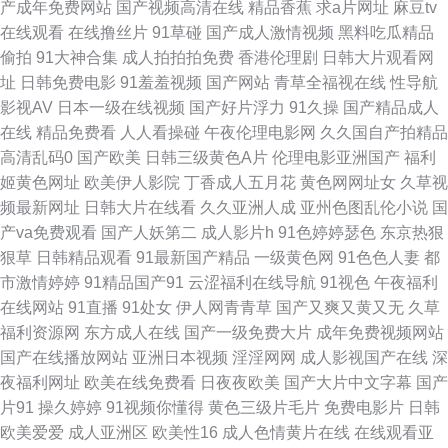
产成年免费网站
国产视频高清在线
精品香蕉
求a片网址
麻豆tv
人 亚洲国产视频一区二区 肏91网 久草免费福利在线 精品日韩不卡 午夜色色
在线观看
在线撸丝片
91草碰
国产成人激情视频
黑料吃瓜精品
偷拍
91大神合集
成人拍拍拍免费
香港伦理剧
日韩大片观看网
吧AV www干逼com 九草国产 日日干艹 自拍偷拍美女 国产普通话对白 日本
址
日韩免费电影
91羞羞视频
国产网站
青草全福视在线
性导航
影视AV
日本一级在线视频
国产好片浮力
91久操
国产精品成人
黄色电影网站 在线电影免费看 国产福利资源 欧美无砖砖区 亚洲人成在线88
在线
精品免费看
人人看操碰
午夜伦理电影网
久久国自产拍精品
高清乱码0
国产欧美
日韩三级黄色A片
伦理电影亚洲国产
福利
大陆精大陆 免费播放片大片电视剧 香蕉大香蕉久 白丝学姐在线自慰 九九影
姬黄色网址
欧美伊人影院
丁香成人五月花
黄色网网址女
久草视
频最新网址
日韩大片在线看
久久亚洲人成
亚州色图乱伦小说
国
院在线观看免费大全电视剧 色哟哟在 91九色丝袜熟女 国产欲女一区二区三
产va免费观看
国产人妖第二
成人影片h
91色婷婷瑟色
东京热狠
狠草
日韩精品观看
91最新国产精品
一级黄色网
91色色人妻
都
区 日本中文在线观看 在线免费九一网站 国产女主播喷水 天天肏屄网站 99这
市激情婷婷
91精品国产91
云涩福利在线导航
91视色
午夜福利
在线网站
91直播
91处女
伊人网青青草
国产又爽又黄又无
久草
里有精品热视频 久久午夜无码 午夜深情在线观看免费 A级韩国A网站 精东视
福利资源网
东方成人在线
国产一级免费大片
成年免费视频网站
国产在线播放网站
亚洲日本视频
淫淫网网
成人影视国产在线
深
频黄 色欧美日韩亚 91九色在线磁力 国产在线成人 日本免弗网站 在线观看免
夜福利网址
欧美在线免费看
日夜夜欧美
国产大片中文字幕
国产
片91
操久婷婷
91视频你懂得
黄色三级片毛片
免费电影片
日韩
费视频网 国产精品高清欧美 欧美日韩国产卡通 亚洲精品五码国产91 岛国精
欧美爱爱
成人亚洲区
欧美性16
成人色情黄片在线
在线观看亚