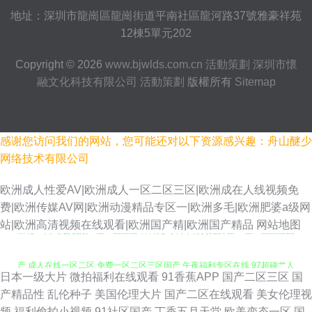
地址：深圳市龍崗區龍崗街道平南社區龍河路37號雅豪祥苑
12棟5單元202
Copyright © 2026
www.bjwlds.com.cn
活動策劃
深圳市懷
融文化科技有限公司
活動策劃
版權所有
Sitemap
感谢您访问我们的网站，您可能还对以下资源感兴趣：舟山醚少
网络技术有限公司
欧洲成人性爱AV|欧洲成人一区二区三区|欧洲成在人线视频免
费|欧洲传媒AV网|欧洲动漫精品专区一|欧洲多毛|欧洲肥婆a级网
豆花91网 综合视频一区二区三区 韩日无码 日本特黄免费在 一区二区三区国
站|欧洲高清视频在线观看|欧洲国产精|欧洲国产精品
网站地图
产 成人在线一区二区 免费一区二区三区国产 午夜福利专区在线 97超碰艹人
日本一级大片
微拍福利在线观看
91香蕉APP
国产二区三区
国
人艹 韩国精品一区二区 日本人妖中文字幕片 伊人久久丁香色婷婷啪啪 国产
产精品性
乱伦种子
美国伦理大片
国产二区在线观看
美女伦理视
频
福利偷拍小视频
91社区国产
丁香五月天堂
欧美变态一区
国