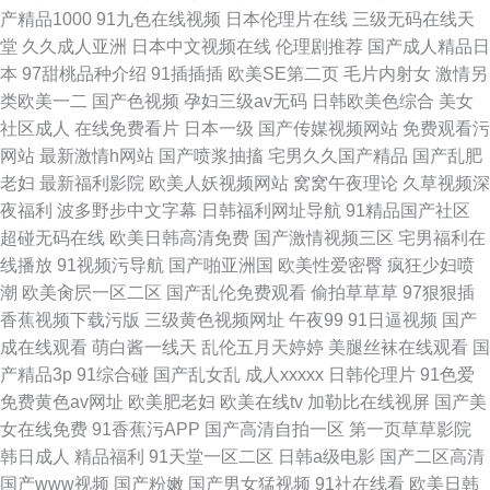
产精品1000
91九色在线视频
日本伦理片在线
三级无码在线天
堂
久久成人亚洲
日本中文视频在线
伦理剧推荐
国产成人精品日
本
97甜桃品种介绍
91插插插
欧美SE第二页
毛片内射女
激情另
类欧美一二
国产色视频
孕妇三级av无码
日韩欧美色综合
美女
社区成人
在线免费看片
日本一级
国产传媒视频网站
免费观看污
网站
最新激情h网站
国产喷浆抽搐
宅男久久国产精品
国产乱肥
老妇
最新福利影院
欧美人妖视频网站
窝窝午夜理论
久草视频深
夜福利
波多野步中文字幕
日韩福利网址导航
91精品国产社区
超碰无码在线
欧美日韩高清免费
国产激情视频三区
宅男福利在
线播放
91视频污导航
国产啪亚洲国
欧美性爱密臀
疯狂少妇喷
潮
欧美肏屄一区二区
国产乱伦免费观看
偷拍草草草
97狠狠插
香蕉视频下载污版
三级黄色视频网址
午夜99
91日逼视频
国产
成在线观看
萌白酱一线天
乱伦五月天婷婷
美腿丝袜在线观看
国
产精品3p
91综合碰
国产乱女乱
成人xxxxx
日韩伦理片
91色爱
免费黄色av网址
欧美肥老妇
欧美在线tv
加勒比在线视屏
国产美
女在线免费
91香蕉污APP
国产高清自拍一区
第一页草草影院
韩日成人
精品福利
91天堂一区二区
日韩a级电影
国产二区高清
国产www视频
国产粉嫩
国产男女猛视频
91社在线看
欧美日韩