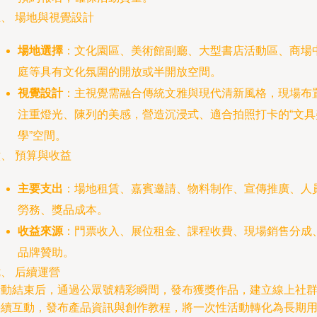
、 場地與視覺設計
場地選擇
：文化園區、美術館副廳、大型書店活動區、商場
庭等具有文化氛圍的開放或半開放空間。
視覺設計
：主視覺需融合傳統文雅與現代清新風格，現場布
注重燈光、陳列的美感，營造沉浸式、適合拍照打卡的“文具
學”空間。
、 預算與收益
主要支出
：場地租賃、嘉賓邀請、物料制作、宣傳推廣、人
勞務、獎品成本。
收益來源
：門票收入、展位租金、課程收費、現場銷售分成
品牌贊助。
、 后續運營
活動結束后，通過公眾號精彩瞬間，發布獲獎作品，建立線上社
持續互動，發布產品資訊與創作教程，將一次性活動轉化為長期