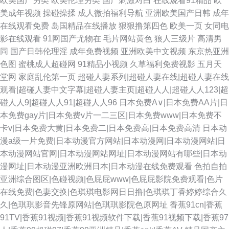
欧美国产另类
欧美伦理另类
国产刺激对白
在线观看91精品
欧
美成年视频
操碰操揉
成人微拍福利导航
亚洲欧美国产日韩
成年
在线观看免费
岛国精品在线播放
狠狠撸第四色
欧美一页
女同电
影在线观看
91网国产尤物在
毛片网站黄色
狼人三级片
高清男
同
国产日韩伦理淫
成年免费视频
亚洲欧美中文视频
东京热亚洲
色图
蜜桃成人超碰网
91精品小视频
久草福利免费视影
五月天
堂网
家庭乱伦第一页
超碰人妻系列|超碰人妻在线|超碰人妻在线
观看|超碰人妻中文字幕|超碰人妻主页|超碰人人|超碰人人123|超
碰人人9|超碰人人91|超碰人人96
日本免费A∨|日本免费AA片|日
本免费gay片|日本免费v片一二三区|日本免费www|日本免费不
卡v|日本免费大黄|日本免费二|日本免费高|日本免费高清
日本动
漫a级一片免费|日本动漫官方网站|日本动漫网|日本动漫网站|日
本动漫网站官网|日本动漫网站网址|日本动漫网站有哪些|日本动
漫网址|日本动漫亚洲欧洲日本|日本动漫在线免费观看
色拍自拍
亚洲综合图区|色碰视频|色屁屁www|色屁屁影院免费观看|色片
在线免费|色妻交换|色琪琪电影网日日撸|色琪琪丁香婷婷综合久
久|色琪琪影音先锋原网站|色琪琪影院色原网址
香蕉91cn|香蕉
91TV|香蕉91视频|香蕉91视频软件下载|香蕉91视频下载|香蕉97