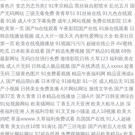
黄色片
变态另态另类2
91李宗精品
黑丝袜自慰喷水
乱伦五月
国
产无码网站
三级无毒免费
青青草51
91丝袜在线
91九色在线观
看
91插
成人中文字幕免费
成年人网站视频
免费在线影院
日本
欧美第一页
国产ts在线观看
午夜影院国产在线
91操在线观看
日
韩在线播放视频
成人大片一级天天
内射性爱网址大全
欧美社区
第一页
欧美在线视频播放
91视频污污污
超碰在线公开
AV蜜桃
吃瓜
日本欧美在线看
国产精选免费视频
国产精品91视频
69热
最新网址
无码白丝强行免费
激情影院日韩
久草123
福利欧美在
线
成人片无码
日韩成人极品视频
国产在线诱惑
乱人xxxxx
超黄
无码
三级黄色图片
91免费看视频
精品午夜福利网
精品亚洲成a
人
国产精品萌白酱
日本理论
91操电影
91一区
成人精品无
91国
产小视频
日韩美女免费直播
A片网站网址
激情文学色
国产主播
第37页
青久青青
日本精品在线播放
三级A片
国产日韩亚洲综合
91短视频网站
欧美骚网站
丁香五月天亚洲
欧美大粗吊人妖
深
夜福利亚洲
人兽福利导航
91叉叉操小骚逼
成人18视频
欧美大
鸡吧
草逼wwww
久草福利免费试看
岛国国产在线
91人人超碰
青青
美女白丝18禁
91肏比
国产三区电影
国产内射后入在线
黄
色网址网站网址
97超在线视
免费视频网站
精品欧美精品v
欧美