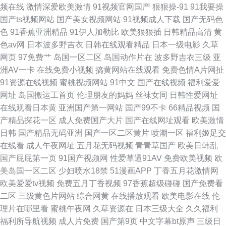
频在线
激情深爱欧美激情
91视频官网国产
狠狠操-91
91我要操
自拍手机在线 伊人久色 国产福利视频导航 欧美性爱另类3 中文字幕有码在线
国产ts视频网站
国产美女视频网站
91视频成人下载
国产无码色
色
91香蕉亚洲精品
91伊人加勒比
欧美狠狠插
日韩精品高清
黄
观看 国产拳头交一 日本无码全黄二区三区大片免费看 综合精品中文
色av网
日本波多野吉衣
日韩在线观看精品
日本一级电影
久草
网页
97免费艹
岛国一区二区
岛国动作片在
波多野吉衣三级
亚
洲AV一卡
在线免费小视频
搞黄网站在线观看
免费色情A片网扯
91资源在线视频
蜜桃视频网站
91中文
国产在线视频
福利爱爱
网址
岛国搬运工首页
伦理朋友的妈妈
丝袜女同
日韩性爱网址
在线观看日本黄
亚洲国产第一网站
国产99不卡
66精品视频
国
产精品探花一区
成人免费国产大片
国产在线网址观看
欧美激情
日韩
国产精品无码亚洲
国产一区二区黄片
喷潮一区
福利姬足交
在线看
成人午夜网址
五月花无码视频
青青草国产
欧美日韩乱
国产屁屁第一页
91国产视频网
性爱草逼91AV
免费欧美视频
欧
美岛国一区二区
少妇喷水18禁
51漫画APP
丁香五月花激情网
欧美爱爱tv视频
免费五月丁香视频
97香蕉超级碰碰
国产免费看
二区
三级黄色片网站
综合网黄
在线播放观看
欧美电影在线
伦
理片在哪里看
蜜桃午夜网
久草资源在
日本三级大全
久久福利
福利所导航视频
成人片免费
国产第9页
中文字幕bt原声
三级日