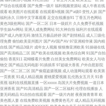
91精品 桃花视频 成全电影免费看 美女WWWWWw 五月天性爱视频 91深夜
产综合在线观看
国产免费一级片
福利视频资源站
成人午夜在线
观看
欧美图片在线观看
在线观看h视频
国产a级0
变性人妖
国产
影院 国产熟睡乱子伦视频频 青草精品国产福利在线视频 高清一区二区在线
福利永久
日韩中文字幕观看
足交在线播放91
丁香五月色网站
黄色3级抢网站
国产一区二区
日本一级婬片
久久免费手机视频
观看 欧美国产日韩一级在线 午夜免费看欧美性片 99色片网 国产在线观看高
学生妹Av网站
亚洲人成免费网站
91大神自拍
福利片在线观看
国产成人内射无码
激情五月极品婷婷
国产剧情精品
成人三级伦
清精品 日本二区三区欧美亚洲国 一区熟女网午夜无码视频 国产免费观看高
理免费
偷怕欧美亚州图片
国产AV国产AV
97亚洲精华液
国内精
自线
国产精品3级片
成年女人视频
狠狠撸亚洲欧美
91操碰在线
清电视剧搜索网站 日韩在线观看 自拍偷拍亚洲视频 国产精品色片免费 欧美
国产高清精品二区
国产欧美在线视频
欧美色综合网
91国产自拍
偷拍
香蕉911
花蝴蝶看片免费
白丝美女免费网站
欧美女人与动
日韩aa在一二区 亚洲第一视频在线 AVV春色 黃色動態九九九九視頻 日韩3
物交
国产精品无码电影
91插插库
97超碰大香蕉
户外自慰影院
国产一区二区二区
国产偷窥盗摄视频
成人动漫网站观看
欧美第
级片 尤物国产综合 福利社一区 萌白酱一线天白丝 婷婷www 91经典三级 国
一页夜夜
91成人精品视频
蜜桃爱爱视频
乱伦熟女五月天
91香
蕉视
福利在线视频直播
一区xxxxx
岛国大片免费视频
一道日本
产午夜理论片不卡 片多多影库 亚洲欧美码在线h播放 超碰在线资源总站 久9
亚洲香蕉
国产91高清精品
国产一区二区福利
伦理在线播放
人
妻无码精品
91自拍在线观看
国产一级片内射
夜夜骑青青草
欧
视频这里只有精品 手机看片基地 最好的主页导航 国产精品呦交免费视频 欧
美色图人妻
在线免费欧美视频
免费黄色毛片
成人精品无码视频