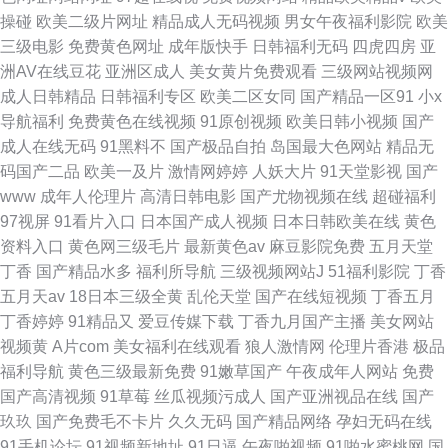
操碰
欧美二级片网址
精品成人无码视频
男女午夜福利影院
欧美
三级电影
免费黄色网址
成年版快手
日韩福利无码
四虎四房
亚
洲AV在线豆花
亚洲区成人
美女黄片免费观看
三级网站视频网
成人日韩精品
日韩福利专区
欧美二区女同
国产精品一区91
小x
导航福利
免费黄色在线视频
91原创视频
欧美日韩小视频
国产
成人在线无码
91黑料不
国产极品自拍
岛国最大色网站
精品无
码国产二品
欧美一及片
激情网婷婷
人妖大片
91天堂影视
国产
www
成年人伦理片
高清日韩电影
国产尤物视频在线
超碰福利
97视屏
91看片入口
日本国产成人视频
日本日韩欧美在线
黄色
资料入口
黄色网三级毛片
最新黄色av
麻豆影院免费
五月天堂
丁香
国产精品水多
福利所导航
三级视频网站J
51福利影院
丁香
五月天av
18日本三级全黄
乱伦天堂
国产在线短视频
丁香五月
丁香婷婷
91精品又
爱豆传媒下载
丁香九月国产主播
美女网站
视频黄
A片com
美女福利在线观看
狼人激情网
伦理片香港
极品
福利导航
黄色三级最新免费
91嫩草国产
午夜成年人网站
免费
国产高清视频
91草莓
丝瓜视频污成人
国产亚洲视品在线
国产
玖玖
国产免费毛不卡片
久久无码
国产精品网络
孕妇无码在线
91手机论坛
91视频新地址
91日逼
午夜啪视频
91啪水蜜桃网
国