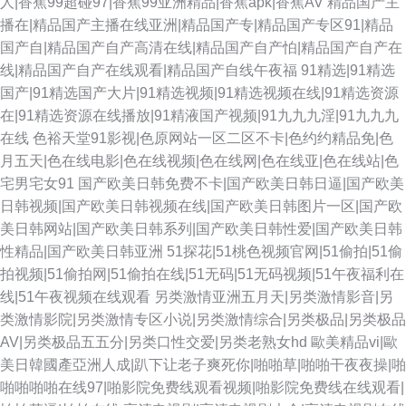
人|香蕉99超碰97|香蕉99亚洲精品|香蕉apk|香蕉AV
精品国产主
播在|精品国产主播在线亚洲|精品国产专|精品国产专区91|精品
国产自|精品国产自产高清在线|精品国产自产怕|精品国产自产在
线|精品国产自产在线观看|精品国产自线午夜福
91精选|91精选
国产|91精选国产大片|91精选视频|91精选视频在线|91精选资源
在|91精选资源在线播放|91精液国产视频|91九九九淫|91九九九
在线
色裕天堂91影视|色原网站一区二区不卡|色约约精品免|色
月五天|色在线电影|色在线视频|色在线网|色在线亚|色在线站|色
宅男宅女91
国产欧美日韩免费不卡|国产欧美日韩日逼|国产欧美
日韩视频|国产欧美日韩视频在线|国产欧美日韩图片一区|国产欧
美日韩网站|国产欧美日韩系列|国产欧美日韩性爱|国产欧美日韩
性精品|国产欧美日韩亚洲
51探花|51桃色视频官网|51偷拍|51偷
拍视频|51偷拍网|51偷拍在线|51无码|51无码视频|51午夜福利在
线|51午夜视频在线观看
另类激情亚洲五月天|另类激情影音|另
类激情影院|另类激情专区小说|另类激情综合|另类极品|另类极品
AV|另类极品五五分|另类口性交爱|另类老熟女hd
歐美精品vi|歐
美日韓國產亞洲人成|趴下让老子爽死你|啪啪草|啪啪干夜夜操|啪
啪啪啪啪在线97|啪影院免费线观看视频|啪影院免费线在线观看|