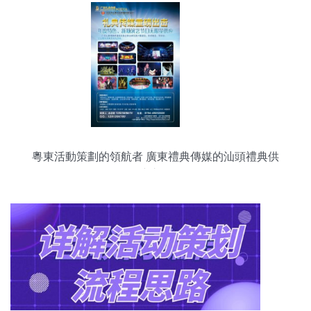
粵東活動策劃的領航者 廣東禮典傳媒的汕頭禮典供
應之道