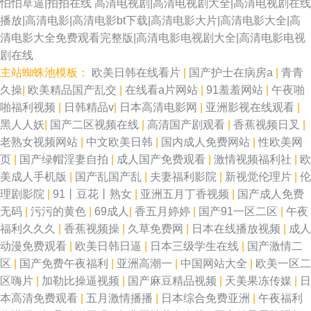
怕怕草逼|拍拍在线
高清电视剧|高清电视剧大全|高清电视剧在线
播放|高清电影|高清电影bt下载|高清电影大片|高清电影大全|高
清电影大全免费观看完整版|高清电影电视剧大全|高清电影电视
剧在线
主站蜘蛛池模板：
欧美日韩在线看片
|
国产护士在病房a
|
青青
久操
|
欧美精品国产乱交
|
在线看a片网站
|
91羞羞网站
|
午夜啪
啪福利视频
|
日韩精品v
|
日本高清电影网
|
亚洲影视在线观看
|
黑人人妖
|
国产二区视频在线
|
高清国产剧观看
|
香蕉视频日叉
|
老熟女视频网站
|
中文欧美日韩
|
国内成人免费网站
|
性欧美网
页
|
国产绿帽淫妻自拍
|
成人国产免费观看
|
激情视频福利社
|
欧
美成人手机版
|
国产乱国产乱
|
夫妻福利影院
|
新视觉伦理片
|
伦
理剧影院
|
91丨豆花丨熟女
|
亚洲五月丁香视频
|
国产成人免费
无码
|
污污的黄色
|
69成人
|
香五月婷婷
|
国产91一区二区
|
午夜
福利久久久
|
香蕉视频操
|
久草免费网
|
日本在线播放视频
|
成人
动漫免费观看
|
欧美日韩日逼
|
日本三级学生在线
|
国产激情二
区
|
国产免费午夜福利
|
亚洲高潮一
|
中国网站大全
|
欧美一区二
区嗨片
|
加勒比操逼视频
|
国产麻豆精品视频
|
天美果冻传媒
|
日
本高清免费观看
|
五月激情播播
|
日本综合免费亚洲
|
午夜福利