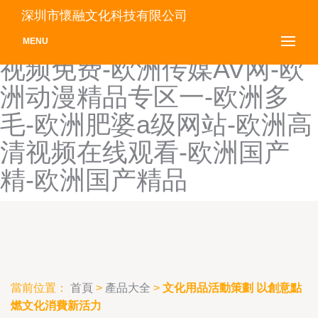
欧洲成人性爱AV-欧洲成人
深圳市懷融文化科技有限公司
一区二区三区-欧洲成在人线
MENU
视频免费-欧洲传媒AV网-欧
洲动漫精品专区一-欧洲多
毛-欧洲肥婆a级网站-欧洲高
清视频在线观看-欧洲国产
精-欧洲国产精品
當前位置：
首頁
>
產品大全
>
文化用品活動策劃 以創意點
燃文化消費新活力