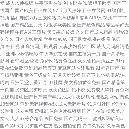
爱
成人软件视频
午夜宅男在线
91专区在线
狠狠干欧美
国产三
品在线 亚洲中文字幕在线观看 福利丝袜美腿视频网站 欧美sese 亚洲欧美日
级国产
国产欧美日韩在线
97五月天婷婷
日韩在线网
91福利社
视频
福利导航
A片三级网站
久草视频8
香蕉APP污视频
艹艹艹
韩俺去了 福利导航亚洲 女同肛交动漫 亚洲第五页色图 超碰人家爱 看片无码
插逼
国产精品五月天
狠狠操欧美性爱
国产绝色精品
精品孕妇无
码视频
午夜A片三级片
天美果冻传媒
久久国产成人精品
精品93
成人 无码人妻丰满熟妇A片护士电影 www污91 蜜芽亚瑟 性爱xx网 超碰av人
久久久
日本人妖射精
学生妹avav
国产熟女视频在线
乱伦第一
页
韩日视频
高清国产剧观看
人妻少妇视频二区
成人无码高清毛
人 久热中文 五月丁香大香蕉 AV我爱AVtv 九九热九九 私人家庭影院5533 97
片
亚洲av激情电影
午夜导航在线
国内主播第一页
国产高清电
影网址
91社区论坛
免费网站黄色在线
久久偷拍高清亚洲
91午
精品视频在线 极品尤物自慰喷水 色男人的 91精品国产秘入口 国内精品内射
夜在线免费
亚洲精品第五页
麻豆网站在线观看
91精选国产
国
产精品亚洲
黄色三级成年
五月天婷婷爱
国产不卡小视频
AV色
日韩国产在线观看一 8090电影 国产在线观看精品一区 日韩成人国 中日韩国
哟哟
亚洲天堂丁香五月
91社网
美女视频黄全免费
国产精品第
一页国
另类区另类欧美
欧美色图乱伦小说
免费成人软件
黄色网
国产精品一库二库三库 青娱乐盛视久久 与么公激情性完整视频 国产精品自
址视频播放
国产日产美产精品
成人午夜视频
伦理视频网站
黄色
18禁网站
亚洲无码视频在线
成人无码看片
91原创社区
伦理电
在在线观看 秋霞电影高清完整版 原来的神马电影完整版在线观看 国产精品
影香港
成人免费
蜜桃91色色
A片视频网
国产自在线
操欧美老
女人
人人97综合精品
岛国免费
国产无码一二
蜜桃tv网站入口
看片 琪琪影院2017理论在线观看 樱桃的成熟时2 国产精品视频综合区 欧美
国产第66页
另类国产在线
熟女自拍偷拍
青青久视频
久草新视