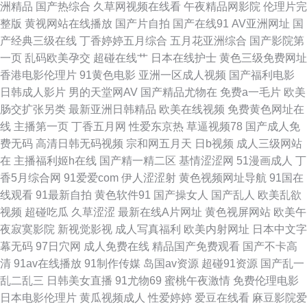
洲精品
国产热综合
久草网视频在线看
午夜精品网影院
伦理片完
品在线观看 男女操操 亚洲奶水xxxx91 大香蕉久久综合 免费看片91 羞羞色漫
整版
黄视网站在线播放
国产片自拍
国产在线91
AV亚洲网址
国
产经典三级在线
丁香婷婷五月综合
五月花亚洲综合
国产影院第
www豆花51 精品福利亚洲一区二区 日韓中文字幕在 51大神 国内福利视频
一页
乱码欧美孕交
超碰在线艹
日本在线护士
黄色三级免费网址
香港电影伦理片
91黄色电影
亚洲一区成人视频
国产福利电影
日韩一级欧美一级 91传媒合集 国产亚洲一卡一 日本人妖色网站 在线高清理
日韩成人影片
男的天堂网AV
国产精品尤物在
免费a一毛片
欧美
肠交扩张另类
最新亚洲日韩精品
欧美在线视频
免费黄色网址在
国产精品不 欧美日韩亚州国产高 亚洲午夜激情网站 福利丝袜美腿视频网站
线
主播第一页
丁香五月网
性爱东京热
草逼视频78
国产成人免
费无码
高清日韩无码视频
宗和网五月天
日b视频
成人三级网站
欧美99欧美 午夜国产免费大 avtt久久天堂 精品日产一区二区三区 手机看片
在
主播福利姬h在线
国产精一精二区
基情涩涩网
51漫画成人
丁
香5月综合网
91爱爱com
伊人涩涩射
黄色视频网址导航
91国在
网址 91精品一区 国外精品 日韩色情AV导航 最新电影在线看网站 国产午夜
线观看
91最新自拍
黄色软件91
国产操女人
国产乱人
欧美乱欲
视频
超碰吃瓜
久草涩涩
最新在线A片网址
黄色视屏网站
欧美午
三级一区 日本人操日本人 在线日韩制服中 国产精品专 欧美孕妇群交 夜爽夜
夜寂寞影院
新视觉影视
成人写真福利
欧美内射网址
日本中文字
幕无码
97日穴网
成人免费在线
精品国产免费观看
国产不卡高
夜网 国产高清在线观看 欧美曰韩综 亚洲无线一二三 国产成人精品无缓存在
清
91av在线播放
91制作传媒
岛国av资源
超碰91资源
国产乱一
乱二乱三
日韩美女直播
91尤物69
蜜桃午夜激情
免费伦理电影
线播放 全球华人原创 在线电视免费 国产高潮A片羞羞视频涩涩 欧美亚洲精
日本电影伦理片
黄瓜视频成人
性爱婷婷
爱豆在线看
麻豆影院爱