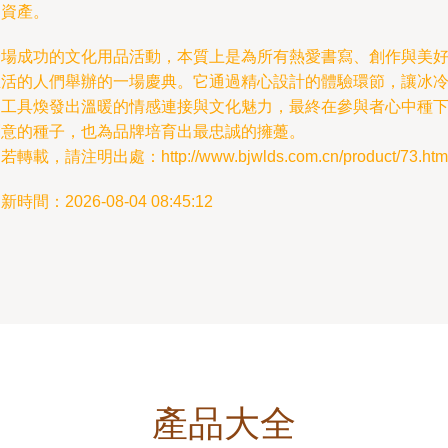
戶資產。
一場成功的文化用品活動，本質上是為所有熱愛書寫、創作與美
生活的人們舉辦的一場慶典。它通過精心設計的體驗環節，讓冰
的工具煥發出溫暖的情感連接與文化魅力，最終在參與者心中種
創意的種子，也為品牌培育出最忠誠的擁躉。
若轉載，請注明出處：http://www.bjwlds.com.cn/product/73.htm
新時間：2026-08-04 08:45:12
產品大全