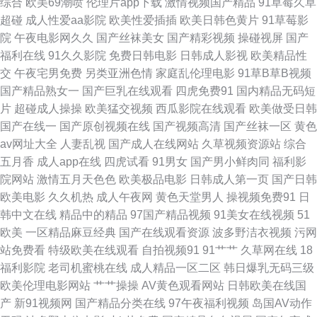
综合
欧美69潮喷
伦理片app下载
激情视频国产精品
91草莓久草
产午夜免费在线 青草网在线 亚洲欧美日本国产不卡 成全电影大全免费观看
超碰
成人性爱aa影院
欧美性爱插插
欧美日韩色黄片
91草莓影
院
午夜电影网久久
国产丝袜美女
国产精彩视频
操碰视屏
国产
完整版动漫 成人亚洲综 老湿影院福利区 天天色天天看 91蜜臀人妻 国产日韩
福利在线
91久久影院
免费日韩电影
日韩成人影视
欧美精品性
交
午夜宅男免费
另类亚洲色情
家庭乱伦理电影
91草B草B视频
欧美精卡 欧美一级草久久不卡 亚洲日韩欧美码二区 成人福利视频 久久青草
国产精品熟女一
国产巨乳在线观看
四虎免费91
国内精品无码短
片
超碰成人操操
欧美猛交视频
西瓜影院在线观看
欧美做受日韩
色鬼一级a 1024性爱 国产免费观看高清电视剧在线最新 欧美丝袜一区 亚洲
国产在线一
国产原创视频在线
国产视频高清
国产丝袜一区
黄色
av网址大全
人妻乱视
国产成人在线网站
久草视频资源站
综合
精品4 成全电影大全在线观看国语高清 久精品无码一本久久 网友分享久 东京
五月香
成人app在线
四虎试看
91男女
国产男小鲜肉同
福利影
院网站
激情五月天色色
欧美极品电影
日韩成人第一页
国产日韩
热成人网A片 91热久久免费频精品99欧美 乱伦综合国产免费 亚洲最新在线
欧美电影
久久机热
成人午夜网
黄色天堂男人
操视频免费91
日
韩中文在线
精品中的精品
97国产精品视频
91美女在线视频
51
国产屎交在线观看 青娱乐91豆花 亚洲视频一区二区三区 大全高清版 美日韩
欧美
一区精品麻豆经典
国产在线观看资源
波多野洁衣视频
污网
站免费看
特级欧美在线观看
自拍视频91
91艹艹
久草网在线
18
在线视频免费看 污污污污污污网站 91熟妇露脸 国产自偷自偷免费一区 日本
福利影院
老司机蜜桃在线
成人精品一区二区
韩日爆乳无码三级
欧美伦理电影网站
艹艹操操
AV黄色观看网站
日韩欧美在线国
亚洲中文字幕不卡 粤昌电影网 高清电影在线看 avtt五月婷婷 韩国a爽v 日本
产
新91视频网
国产精品分类在线
97午夜福利视频
岛国AV动作